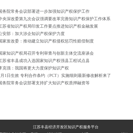
国务院常务会议部署进一步加强知识产权保护工作
中央深改委第九次会议强调要改革完善知识产权保护工作体系
江苏省知识产权局印发工作要点推进知识产权金融发展
公安部：加大涉企知识产权保护力度
国家发改委：推动建立知识产权侵权惩罚性赔偿制度
国家知识产权局召开专利审查与创新主体交流座谈会
江苏省丰县成功入选国家知识产权强县工程试点县
李克强：我国将更大力度保护知识产权
7月1日生效 专利合作条约（PCT）实施细则最新修改解析来了
国务院常务会议部署支持扩大知识产权质押融资等
江苏丰县经济开发区知识产权服务平台