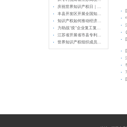
庆祝世界知识产权日｜江苏发布2019年知识产权白皮书
丰县开发区开展全国知识产权周活动
知识产权如何推动经济高质量发展？这些数据和事例为你讲述～
力助战“疫”企业复工复产， 江苏67家企业知识产权融资近3亿元
江苏省开展省市县专利联合执法行动
世界知识产权组织成员国大会第59届系列会议召开