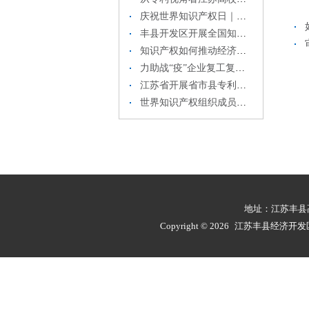
庆祝世界知识产权日｜江苏发布2019年知识产权白皮书
丰县开发区开展全国知识产权周活动
知识产权如何推动经济高质量发展？这些数据和事例为你讲述～
力助战“疫”企业复工复产， 江苏67家企业知识产权融资近3亿元
江苏省开展省市县专利联合执法行动
世界知识产权组织成员国大会第59届系列会议召开
地址：江苏丰县高
Copyright © 2026
江苏丰县经济开发