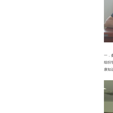
一．
组织
康知